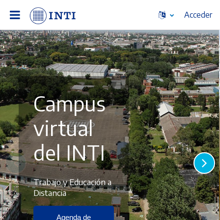
Acceder
Salta al contenido principal
Campus
virtual
del INTI
Trabajo y Educación a
Distancia
Agenda de